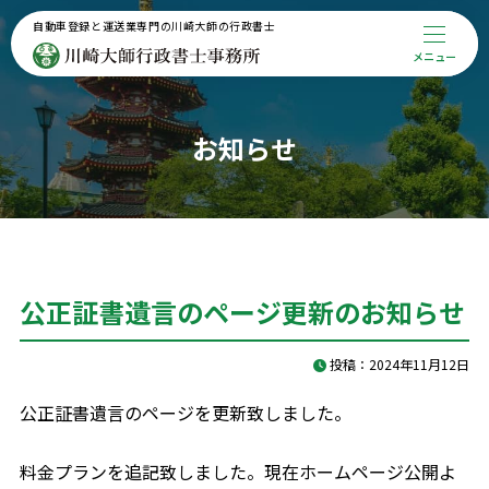
自動車登録と運送業専門の川崎大師の行政書士
メニュー
メインメニュー
トップページ
事務所案内
お知らせ
代表プロフィール
解決事例
お役立ち記事
お知らせ
お問合せ
公正証書遺言のページ更新のお知らせ
サービスメニュー
相続対策
投稿：2024年11月12日
特殊車両通行許可申請・関連
その他サービス一覧
公正証書遺言のページを更新致しました。
料金プランを追記致しました。現在ホームページ公開よ