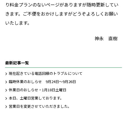
プライバシーポリシー
り料金プランのないページがありますが随時更新してい
きます。ご不便をおかけしますがどうぞよろしくお願い
いたします。
神永 直樹
お問合せ
最新記事一覧
ご質問やご相談がございましたら、お気軽にお問合せく
ださい。
現在起きている電話回線のトラブルについて
専門スタッフが丁寧に対応いたします。
臨時休業のおしらせ 9月24日～9月26日
休業日のおしらせ・1月18日土曜日
本日、土曜日営業しております。
044-381-8125
営業日を変更させていただきました。
月曜日～金曜日9-17時（土・日曜日、祝日休み）