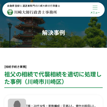
自動車登録と運送業専門の川崎大師の行政書士
メニュー
メインメニュー
トップページ
事務所案内
解決事例
代表プロフィール
解決事例
お役立ち記事
お知らせ
お問合せ
[相続手続き業務]
サービスメニュー
祖父の相続で代襲相続を適切に処理し
相続対策
た事例（川崎市川崎区）
特殊車両通行許可申請・関連
その他サービス一覧
T様・20代女性・家族構成：兄弟2人、健在の祖母1人、