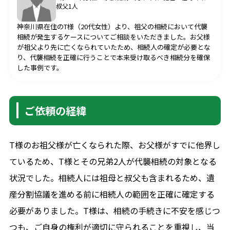
プライバシーポリシー
叔父1人
神奈川県在住のT様（20代女性）より、祖父の相続において代襲
相続が発生するケースについてご相談をいただきました。お父様
が祖父より先に亡くなられていたため、相続人の確定が必要とな
り、代襲相続を正確に行うことで本来受け取るべき相続分を確保
した事例です。
お問合せ
ご依頼の経緯
ご質問やご相談がございましたら、お気軽にお問合せく
ださい。
専門スタッフが丁寧に対応いたします。
T様のお祖父様が亡くなられた際、お父様がすでに他界し
ているため、T様とその兄弟2人が代襲相続の対象となる
状況でした。相続人には祖母と叔父も含まれるため、遺
044-381-8125
産分割協議を進める前に相続人の範囲を正確に確定する
必要がありました。T様は、相続の手続きに不安を感じつ
月曜日～金曜日9-17時（土・日曜日、祝日休み）
つも、ご自身の権利が適切に守られることを重視し、当